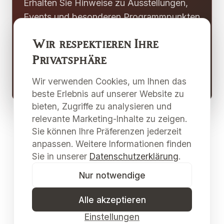
Erhalten Sie Hinweise zu Ausstellungen,
Events und besonderen Programmpunkten
der Galerie Merkima und des
Wir respektieren Ihre
Kulturzentrums Pulkau.
Privatsphäre
Newsletter abonnieren
Wir verwenden Cookies, um Ihnen das
beste Erlebnis auf unserer Website zu
bieten, Zugriffe zu analysieren und
relevante Marketing-Inhalte zu zeigen.
Sie können Ihre Präferenzen jederzeit
anpassen. Weitere Informationen finden
Sie in unserer
Datenschutzerklärung
.
Nur notwendige
Alle akzeptieren
Einstellungen