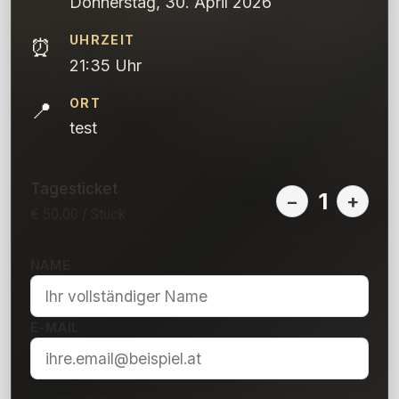
Donnerstag, 30. April 2026
UHRZEIT
⏰
21:35
Uhr
ORT
📍
test
Tagesticket
1
−
+
€
50.00
/ Stück
NAME
E-MAIL