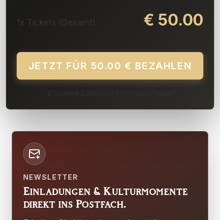
€
50.00
1
x Tickets (Gesamt)
JETZT FÜR 50.00 € BEZAHLEN
🔒 Sichere Zahlung
📧 Sofortiges Ticket
NEWSLETTER
Einladungen & Kulturmomente
direkt ins Postfach.