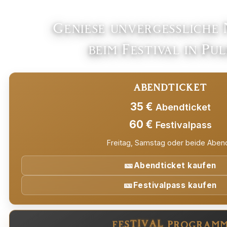
Genieße unvergessliche
beim Festival in Pu
ABENDTICKET
35
€
Abendticket
60
€
Festivalpass
Freitag, Samstag oder beide Aben
🎫
Abendticket
kaufen
🎫
Festivalpass
kaufen
F
E
S
T
I
V
A
L
P
R
O
G
R
A
M