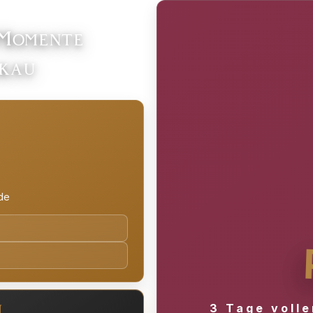
 Momente
lkau
de
3 Tage volle
M