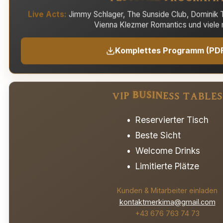
Live Acts:
Jimmy Schlager, The Sunside Club, Dominik T
Vienna Klezmer Romantics und viele 
Komplettes Programm (PD
S
V
I
P
B
U
S
I
N
E
S
S
T
A
B
L
E
Reservierter Tisch
Beste Sicht
Welcome Drinks
Limitierte Plätze
Kunden & Mitarbeiter einladen
kontaktmerkima@gmail.com
+43 676 763 74 73