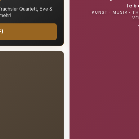
leb
rachsler Quartett, Eve &
KUNST · MUSIK · T
mehr!
VE
F)