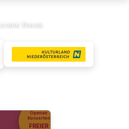
scher Union
Bei allen
Openair
Konzerten
FREIER