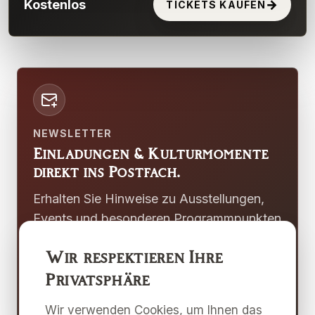
Kostenlos
→
TICKETS KAUFEN
NEWSLETTER
Einladungen & Kulturmomente
direkt ins Postfach.
Erhalten Sie Hinweise zu Ausstellungen,
Events und besonderen Programmpunkten
der Galerie Merkima und des
Wir respektieren Ihre
Kulturzentrums Pulkau.
Privatsphäre
Newsletter abonnieren
Wir verwenden Cookies, um Ihnen das