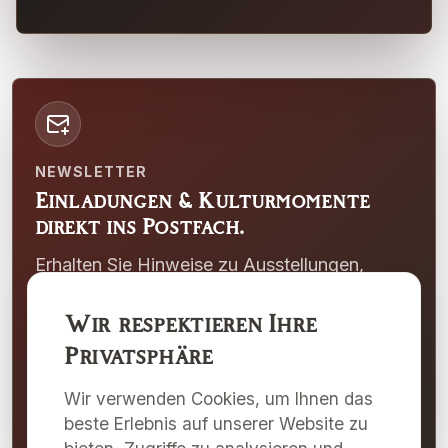
NEWSLETTER
Einladungen & Kulturmomente
direkt ins Postfach.
Erhalten Sie Hinweise zu Ausstellungen,
Events und besonderen Programmpunkten
Wir respektieren Ihre
der Galerie Merkima und des Kulturzentrums
Pulkau.
Privatsphäre
Wir verwenden Cookies, um Ihnen das
Newsletter abonnieren
beste Erlebnis auf unserer Website zu