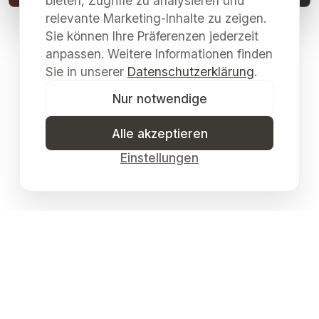
bieten, Zugriffe zu analysieren und
relevante Marketing-Inhalte zu zeigen.
Sie können Ihre Präferenzen jederzeit
anpassen. Weitere Informationen finden
Sie in unserer
Datenschutzerklärung
.
Nur notwendige
Alle akzeptieren
Einstellungen
Galerie Merkima & Kulturzentrum Pulkau
Museumsverein Pulkau
· ZVR
1233620906
©
2026
Galerie Merkima
NEWSLETTER
IMPRESSUM
DATENSCHUTZ
AGB