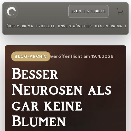
EVENTS & TICKETS
ÜBER MERKIMA
PROJEKTE
UNSERE KÜNSTLER
OASE MERKIMA
MI
veröffentlicht am 19.4.2026
BLOG-ARCHIV
Besser
Neurosen als
gar keine
Blumen