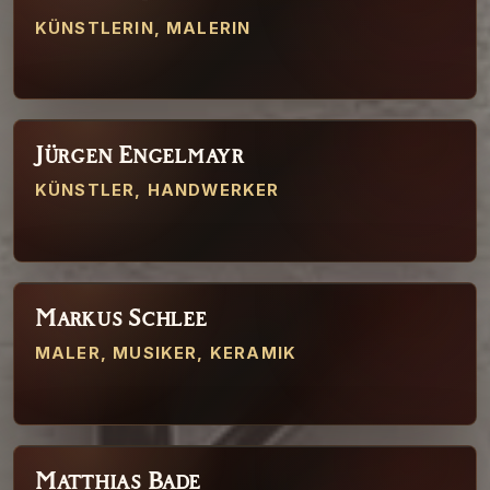
KÜNSTLERIN, MALERIN
Jürgen Engelmayr
05
KÜNSTLER, HANDWERKER
Markus Schlee
06
MALER, MUSIKER, KERAMIK
Matthias Bade
07