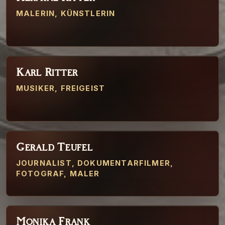
01
MALERIN, KÜNSTLERIN
Karl Ritter
02
MUSIKER, FREIGEIST
Gerald Teufel
03
JOURNALIST, DOKUMENTARFILMER,
FOTOGRAF, MALER
Monika Frank
04