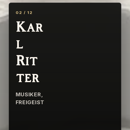
02
/
12
Kar
l
Rit
ter
MUSIKER,
FREIGEIST