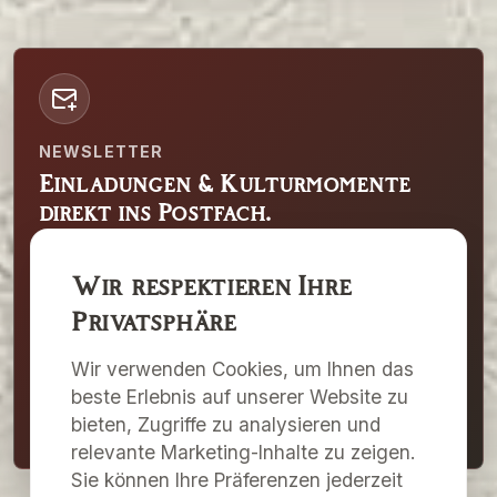
NEWSLETTER
Einladungen & Kulturmomente
direkt ins Postfach.
Erhalten Sie Hinweise zu Ausstellungen,
Wir respektieren Ihre
Events und besonderen Programmpunkten
Privatsphäre
der Galerie Merkima und des Kulturzentrums
Pulkau.
Wir verwenden Cookies, um Ihnen das
beste Erlebnis auf unserer Website zu
Newsletter abonnieren
bieten, Zugriffe zu analysieren und
relevante Marketing-Inhalte zu zeigen.
Sie können Ihre Präferenzen jederzeit