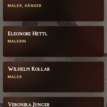
MALER, SÄNGER
Eleonore Hettl
08
MALERIN
Wilhelm Kollar
09
MALER
Veronika Junger
10