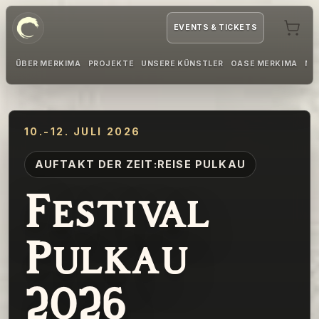
EVENTS & TICKETS
ÜBER MERKIMA
PROJEKTE
UNSERE KÜNSTLER
OASE MERKIMA
MI
10.-12. JULI 2026
AUFTAKT DER ZEIT:REISE PULKAU
Festival
Pulkau
2026