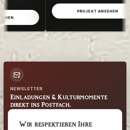
PROJEKT ANSEHEN
NEWSLETTER
Einladungen & Kulturmomente
direkt ins Postfach.
Erhalten Sie Hinweise zu Ausstellungen,
Wir respektieren Ihre
Events und besonderen Programmpunkten