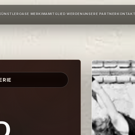
KÜNSTLER
OASE MERKIMA
MITGLIED WERDEN
UNSERE PARTNER
KONTAK
ERIE
d