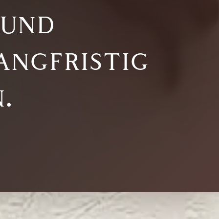
 und
ngfristig
.