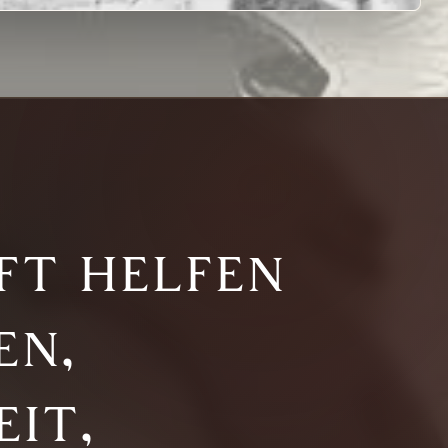
ft helfen
en,
it,