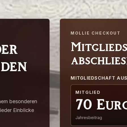
MOLLIE CHECKOUT
der
Mitglied
abschließ
 den
MITGLIEDSCHAFT AU
MITGLIED
70
Eur
einem besonderen
eder Einblicke
Jahresbeitrag