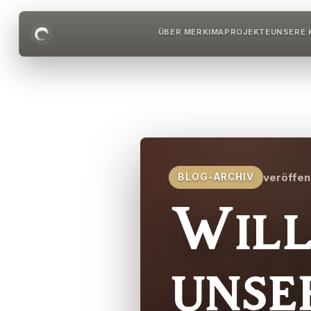
ÜBER MERKIMA
PROJEKTE
UNSERE 
veröffen
BLOG-ARCHIV
Will
unse